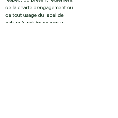
respect du présent règlement,
de la charte d’engagement ou
de tout usage du label de
nature à induire en erreur.
7.
Communicati
on
Les lauréats du label SPOR&D
bénéficient d’une valorisation
de leur projet ou de leur
solution dans les supports et
temps forts de communication
de SPOR&D, selon les modalités
définies par le consortium.
Les lauréats du label SPOR&D