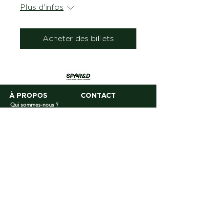
Plus d'infos
Acheter des billets
À PROPOS
CONTACT
Qui sommes-nous ?
Gouvernance
ESPACE
ADHÉRENTS
Connexion
© 2026 par SPOR&D
Nous écrire
Mentions légales
Conditions générales d'utilisation