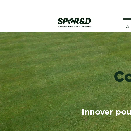
Ac
C
Innover pou