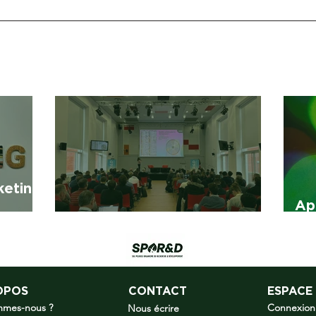
keting
Ap
Journée Innovations 2026
20
OPOS
CONTACT
ESPACE
mmes-nous ?
Connexion
Nous écrire