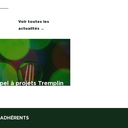
Voir toutes les
actualités →
pel à projets Tremplin
26 (AAP)
 ADHÉRENTS