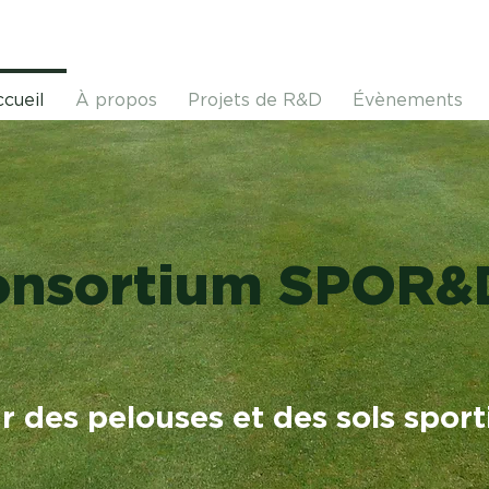
cueil
À propos
Projets de R&D
Évènements
onsortium SPOR&
r des pelouses et des sols sport