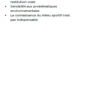
restitution orale
Sensibilité aux problématiques 
environnementales
La connaissance du milieu sportif n’est 
pas indispensable
Candidature à envoyer à 
spord@ffgolf.org
Voir tout
Posts récents